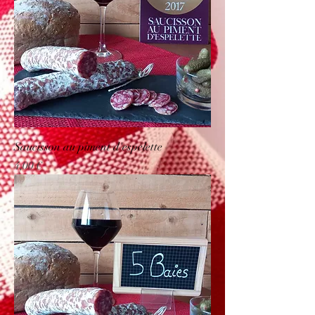
Saucisson au piment d'espelette
Prix
4,00 €