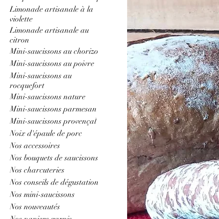
Limonade artisanale à la
violette
Limonade artisanale au
citron
Mini-saucissons au chorizo
Mini-saucissons au poivre
Mini-saucissons au
rocquefort
Mini-saucissons nature
Mini-saucissons parmesan
Mini-saucissons provençal
Noix d'épaule de porc
Nos accessoires
Nos bouquets de saucissons
Nos charcuteries
Nos conseils de dégustation
Nos mini-saucissons
Nos nouveautés
Nos paniers garnis