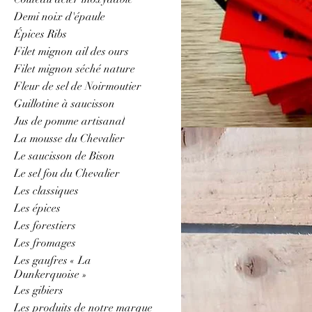
Demi noix d'épaule
Épices Ribs
Saucisson à l'a
Filet mignon ail des ours
Filet mignon séché nature
Fleur de sel de Noirmoutier
1 article
Guillotine à saucisson
Jus de pomme artisanal
La mousse du Chevalier
Le saucisson de Bison
Le sel fou du Chevalier
Les classiques
Les épices
Les forestiers
Les fromages
Les gaufres « La
Dunkerquoise »
Les gibiers
Les produits de notre marque