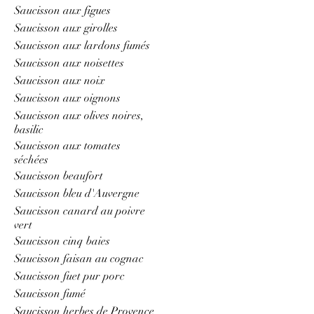
Saucisson aux figues
Saucisson aux girolles
Saucisson aux lardons fumés
Saucisson aux noisettes
Saucisson aux noix
Saucisson aux oignons
Saucisson aux olives noires,
basilic
Saucisson aux tomates
séchées
Saucisson beaufort
Saucisson bleu d'Auvergne
Saucisson canard au poivre
vert
Saucisson cinq baies
Saucisson faisan au cognac
Saucisson fuet pur porc
Saucisson fumé
Saucisson herbes de Provence