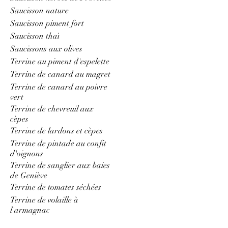
Saucisson nature
Saucisson piment fort
Saucisson thaï
Saucissons aux olives
Terrine au piment d'espelette
Terrine de canard au magret
Terrine de canard au poivre
vert
Terrine de chevreuil aux
cèpes
Terrine de lardons et cèpes
Terrine de pintade au confit
d'oignons
Terrine de sanglier aux baies
de Geniève
Terrine de tomates séchées
Terrine de volaille à
l'armagnac