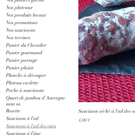
Nos plateaux
Nos produits locaux
Nos promotions
Nos saucissons
Nos terrines
Panier du Chevalier
Panier gourmand
Panier partage
Panier plaisir
Planche à découper
Plateau raclette
Poche à saucissons
Quart de jambon d'Auvergne
sans os
Rosette
Saucisson séché à l'ail des o
Saucisson à l'ail
Prix
4,00 €
Saucisson à l'ail des ours
Saucisson à l'âne