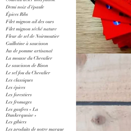
Demi noix d'épaule
Épices Ribs
Saucisson aux 
Filet mignon ail des ours
Filet mignon séché nature
Fleur de sel de Noirmoutier
1 article
Guillotine à saucisson
Jus de pomme artisanal
La mousse du Chevalier
Le saucisson de Bison
Le sel fou du Chevalier
Les classiques
Les épices
Les forestiers
Les fromages
Les gaufres « La
Dunkerquoise »
Les gibiers
Les produits de notre marque