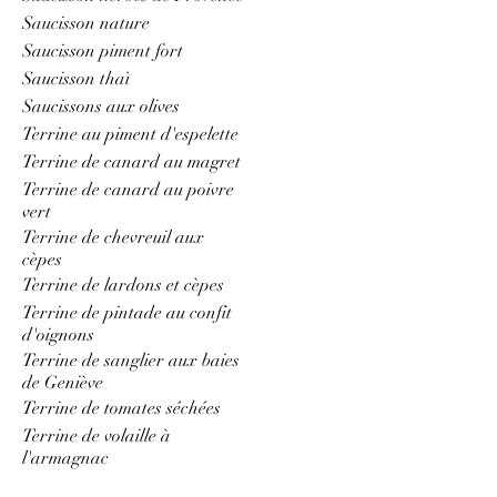
Saucisson nature
Saucisson piment fort
Saucisson thaï
Saucissons aux olives
Terrine au piment d'espelette
Terrine de canard au magret
Terrine de canard au poivre
vert
Terrine de chevreuil aux
cèpes
Terrine de lardons et cèpes
Terrine de pintade au confit
d'oignons
Terrine de sanglier aux baies
de Geniève
Terrine de tomates séchées
Terrine de volaille à
l'armagnac