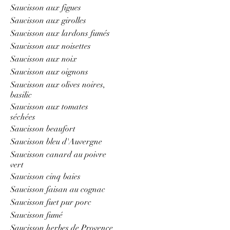
Saucisson aux figues
Saucisson aux girolles
Saucisson aux lardons fumés
Saucisson aux noisettes
Saucisson aux noix
Saucisson aux oignons
Saucisson aux olives noires,
basilic
Saucisson aux tomates
séchées
Saucisson beaufort
Saucisson bleu d'Auvergne
Saucisson canard au poivre
vert
Saucisson cinq baies
Saucisson faisan au cognac
Saucisson fuet pur porc
Saucisson fumé
Saucisson herbes de Provence