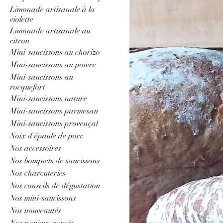
Limonade artisanale à la
violette
Limonade artisanale au
citron
Mini-saucissons au chorizo
Mini-saucissons au poivre
Mini-saucissons au
rocquefort
Mini-saucissons nature
Mini-saucissons parmesan
Mini-saucissons provençal
Noix d'épaule de porc
Nos accessoires
Nos bouquets de saucissons
Nos charcuteries
Nos conseils de dégustation
Nos mini-saucissons
Nos nouveautés
Nos paniers garnis