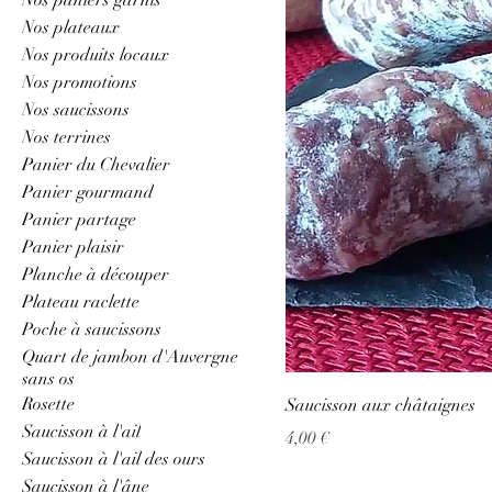
Nos plateaux
Nos produits locaux
Nos promotions
Nos saucissons
Nos terrines
Panier du Chevalier
Panier gourmand
Panier partage
Panier plaisir
Planche à découper
Plateau raclette
Poche à saucissons
Quart de jambon d'Auvergne
sans os
Rosette
Saucisson aux châtaignes
Saucisson à l'ail
Prix
4,00 €
Saucisson à l'ail des ours
Saucisson à l'âne