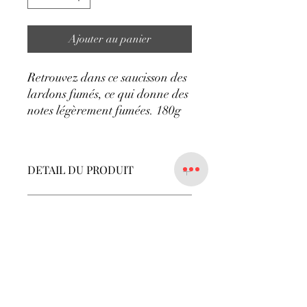
Ajouter au panier
Retrouvez dans ce saucisson des
lardons fumés, ce qui donne des
notes légèrement fumées. 180g
DETAIL DU PRODUIT
Saucisson aux lardons fumés 180g.
POLITIQUE D'ÉCHANGE ET
DE REMBOURSEMENT
Pas d'échange ni de remboursement
possible
Suivez nous