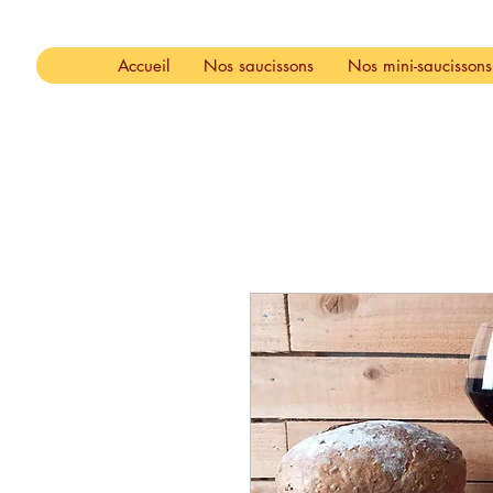
Accueil
Nos saucissons
Nos mini-saucissons