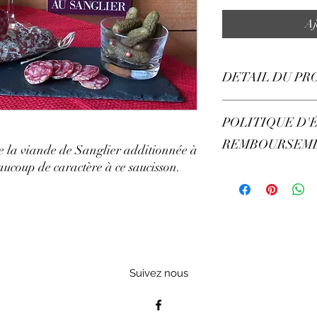
Aj
DETAIL DU PR
Saucisson au sanglier
POLITIQUE D'
REMBOURSEM
e la viande de Sanglier additionnée à
aucoup de caractère à ce saucisson.
Pas d'échange ni de r
Suivez nous