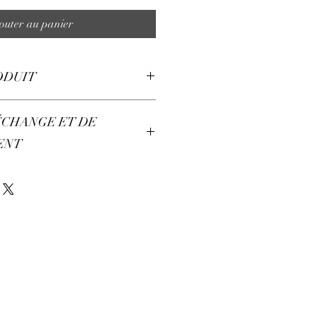
outer au panier
ODUIT
 180g.
ÉCHANGE ET DE
ENT
emboursement possible