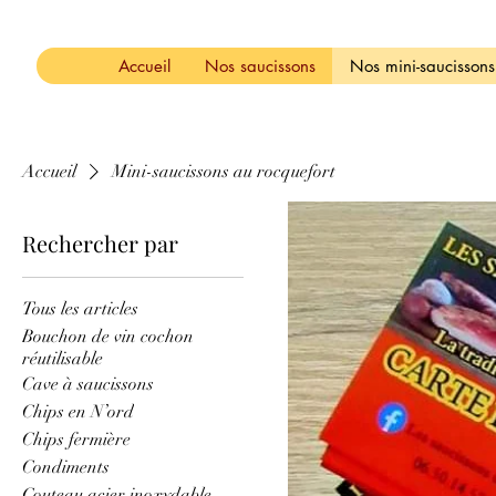
Accueil
Nos saucissons
Nos mini-saucissons
Accueil
Mini-saucissons au rocquefort
Rechercher par
Mini-saucisson
Tous les articles
0 article
Bouchon de vin cochon
réutilisable
Cave à saucissons
Chips en N’ord
Chips fermière
Condiments
Couteau acier inoxydable