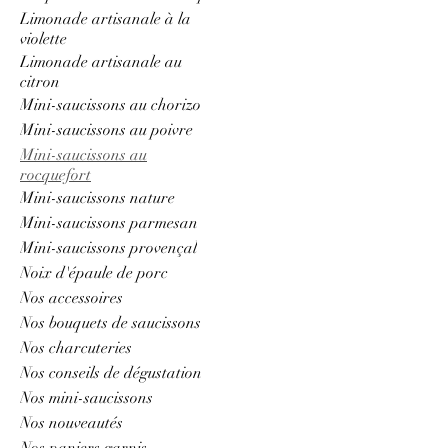
Limonade artisanale à la
violette
Limonade artisanale au
citron
Mini-saucissons au chorizo
Mini-saucissons au poivre
Mini-saucissons au
rocquefort
Mini-saucissons nature
Mini-saucissons parmesan
Mini-saucissons provençal
Noix d'épaule de porc
Nos accessoires
Nos bouquets de saucissons
Nos charcuteries
Nos conseils de dégustation
Nos mini-saucissons
Nos nouveautés
Nos paniers garnis