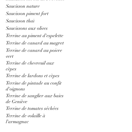
Saucisson nature
Saucisson piment fort
Saucisson thaï
Saucissons aux olives
Terrine au piment d'espelette
Terrine de canard au magret
Terrine de canard au poivre
vert
Terrine de chevreuil aux
cèpes
Terrine de lardons et cèpes
Terrine de pintade au confit
d'oignons
Terrine de sanglier aux baies
de Geniève
Terrine de tomates séchées
Terrine de volaille à
l'armagnac