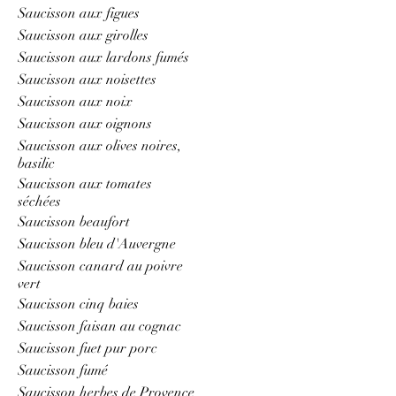
Saucisson aux figues
Saucisson aux girolles
Saucisson aux lardons fumés
Saucisson aux noisettes
Saucisson aux noix
Saucisson aux oignons
Saucisson aux olives noires,
basilic
Saucisson aux tomates
séchées
Saucisson beaufort
Saucisson bleu d'Auvergne
Saucisson canard au poivre
vert
Saucisson cinq baies
Saucisson faisan au cognac
Saucisson fuet pur porc
Saucisson fumé
Saucisson herbes de Provence