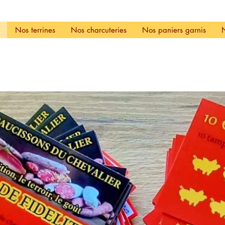
Nos terrines
Nos charcuteries
Nos paniers garnis
s au rocquefort
Aucun article ici pour le 