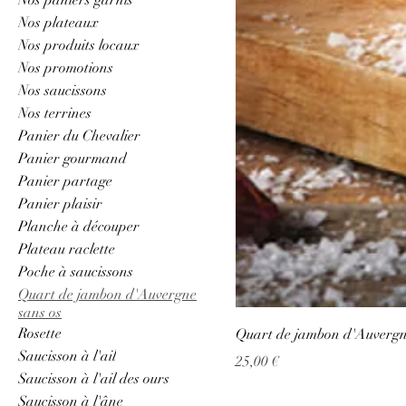
Nos plateaux
Nos produits locaux
Nos promotions
Nos saucissons
Nos terrines
Panier du Chevalier
Panier gourmand
Panier partage
Panier plaisir
Planche à découper
Plateau raclette
Poche à saucissons
Quart de jambon d'Auvergne
sans os
Rosette
Quart de jambon d'Auvergne
Saucisson à l'ail
Prix
25,00 €
Saucisson à l'ail des ours
Saucisson à l'âne