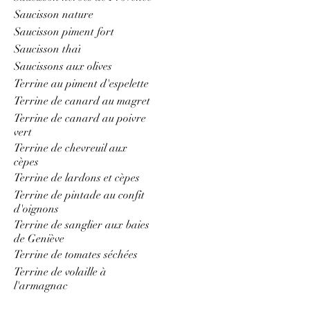
Saucisson nature
Saucisson piment fort
Saucisson thaï
Saucissons aux olives
Terrine au piment d'espelette
Terrine de canard au magret
Terrine de canard au poivre
vert
Terrine de chevreuil aux
cèpes
Terrine de lardons et cèpes
Terrine de pintade au confit
d'oignons
Terrine de sanglier aux baies
de Geniève
Terrine de tomates séchées
Terrine de volaille à
l'armagnac