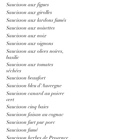
Saucisson aux figues
Saucisson aux girolles
Saucisson aux lardons fumés
Saucisson aux noisettes
Saucisson aux noix
Saucisson aux oignons
Saucisson aux olives noires,
basilic
Saucisson aux tomates
séchées
Saucisson beaufort
Saucisson bleu d'Auvergne
Saucisson canard au poivre
vert
Saucisson cinq baies
Saucisson faisan au cognac
Saucisson fuet pur porc
Saucisson fumé
Saucisson herbes de Provence