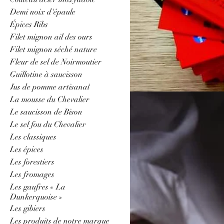
Demi noix d'épaule
Épices Ribs
Quart de jambo
Filet mignon ail des ours
Filet mignon séché nature
Fleur de sel de Noirmoutier
1 article
Guillotine à saucisson
Jus de pomme artisanal
La mousse du Chevalier
Le saucisson de Bison
Le sel fou du Chevalier
Les classiques
Les épices
Les forestiers
Les fromages
Les gaufres « La
Dunkerquoise »
Les gibiers
Les produits de notre marque