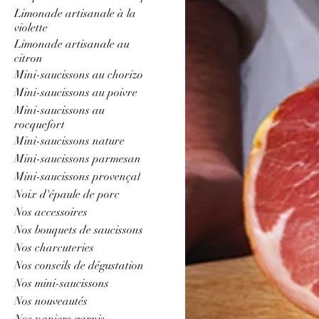
Limonade artisanale à la
violette
Limonade artisanale au
citron
Mini-saucissons au chorizo
Mini-saucissons au poivre
Mini-saucissons au
rocquefort
Mini-saucissons nature
Mini-saucissons parmesan
Mini-saucissons provençal
Noix d'épaule de porc
Nos accessoires
Nos bouquets de saucissons
Nos charcuteries
Nos conseils de dégustation
Nos mini-saucissons
Nos nouveautés
Nos paniers garnis