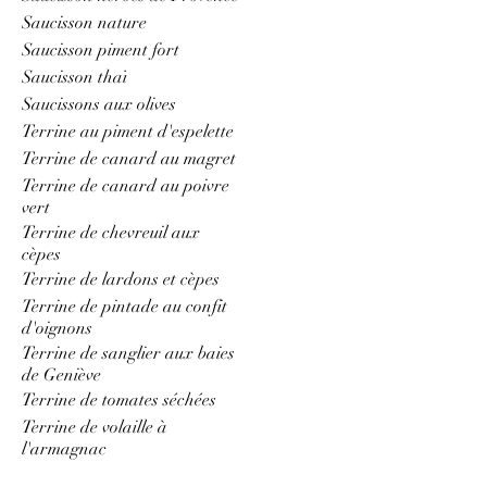
Saucisson nature
Saucisson piment fort
Saucisson thaï
Saucissons aux olives
Terrine au piment d'espelette
Terrine de canard au magret
Terrine de canard au poivre
vert
Terrine de chevreuil aux
cèpes
Terrine de lardons et cèpes
Terrine de pintade au confit
d'oignons
Terrine de sanglier aux baies
de Geniève
Terrine de tomates séchées
Terrine de volaille à
l'armagnac