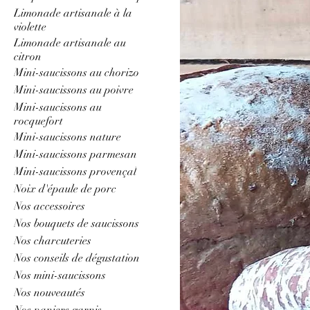
Limonade artisanale à la
violette
Limonade artisanale au
citron
Mini-saucissons au chorizo
Mini-saucissons au poivre
Mini-saucissons au
rocquefort
Mini-saucissons nature
Mini-saucissons parmesan
Mini-saucissons provençal
Noix d'épaule de porc
Nos accessoires
Nos bouquets de saucissons
Nos charcuteries
Nos conseils de dégustation
Nos mini-saucissons
Nos nouveautés
Nos paniers garnis