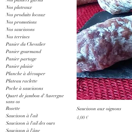
Nos plateaux
Nos produits locaux
Nos promotions
Nos saucissons
Nos terrines
Panier du Chevalier
Panier gourmand
Panier partage
Panier plaisir
Planche à découper
Plateau raclette
Poche à saucissons
Quart de jambon d'Auvergne
sans os
Rosette
Saucisson aux oignons
Saucisson à l'ail
Prix
4,00 €
Saucisson à l'ail des ours
Saucisson à l'âne