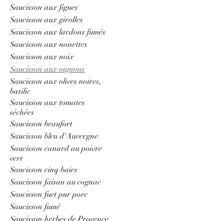
Saucisson aux figues
Saucisson aux girolles
Saucisson aux lardons fumés
Saucisson aux noisettes
Saucisson aux noix
Saucisson aux oignons
Saucisson aux olives noires,
basilic
Saucisson aux tomates
séchées
Saucisson beaufort
Saucisson bleu d'Auvergne
Saucisson canard au poivre
vert
Saucisson cinq baies
Saucisson faisan au cognac
Saucisson fuet pur porc
Saucisson fumé
Saucisson herbes de Provence