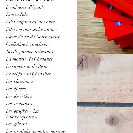
Demi noix d'épaule
Épices Ribs
Saucisson aux
Filet mignon ail des ours
Filet mignon séché nature
Fleur de sel de Noirmoutier
1 article
Guillotine à saucisson
Jus de pomme artisanal
La mousse du Chevalier
Le saucisson de Bison
Le sel fou du Chevalier
Les classiques
Les épices
Les forestiers
Les fromages
Les gaufres « La
Dunkerquoise »
Les gibiers
Les produits de notre marque