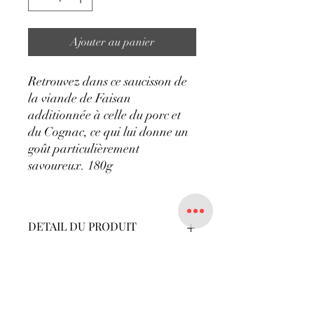
Ajouter au panier
Retrouvez dans ce saucisson de
la viande de Faisan
additionnée à celle du porc et
du Cognac, ce
qui lui
donne un
goût particulièrement
savoureux. 180g
DETAIL DU PRODUIT
Saucisson faisan au cognac 180g.
POLITIQUE D'ÉCHANGE ET
DE REMBOURSEMENT
Pas d'échange ni de remboursement