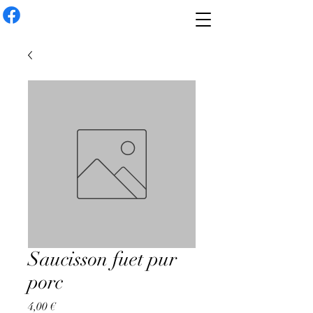
Saucisson fuet pur
porc
Prix
4,00 €