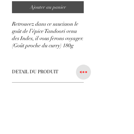
Ajouter au panier
Retrouvez dans ce saucisson le
goût de l’épice Tandoori venu
des Indes, il vous ferons voyager.
(Goût proche du curry) 180g
DETAIL DU PRODUIT
Saucisson au Tandoori 180g.
POLITIQUE D'ÉCHANGE ET
DE REMBOURSEMENT
Pas d'échange ni de remboursement
possible
Suivez nous