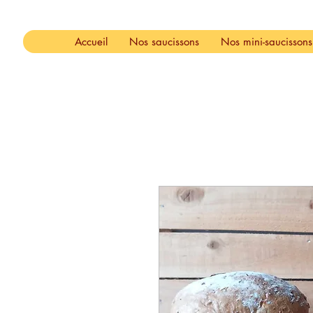
Accueil
Nos saucissons
Nos mini-saucissons